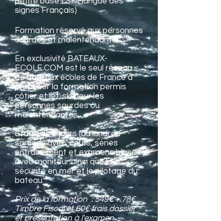
petite base LSF ( langue des
signes Français)
Formation réservé aux personnes
sourdes et
malentendantes
En exclusivité BATEAUX-
ECOLE.COM est le seul réseau
de bateaux écoles de France à
proposer la formation permis
côtier et jet-ski pour les
personnes sourdes ou
malentendantes.
Stage de 6 jours (du lundi au
samedi) avec, cours, séries
entrainement et examens blancs
avec moniteur ainsi que la
sécurité en mer et le pilotage du
bateau
Prix de la formation : 549
€
+ 78€
Timbre Fiscal
et 60€ frais dossier
et présentation à l'examen.