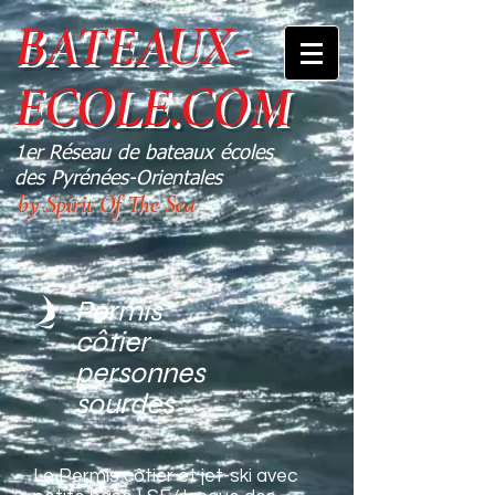
BATEAUX-
ECOLE.COM
1er Réseau de bateaux écoles
des Pyrénées-Orientales
by Spirit Of The Sea
Permis
côtier
personnes
sourdes
Le Permis côtier et jet-ski avec